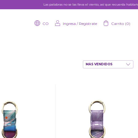
Las palabras no se las lleva el viento, así que recuerda hablarte lin
CO
Ingresa
/
Registrate
Carrito
(
0
)