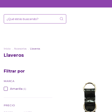
Inicio
.
Accesorios
.
Llaveros
Llaveros
Filtrar por
MARCA
Amarilla
(6)
PRECIO